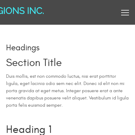
Headings
Section Title
Duis mollis, est non commodo luctus, nisi erat porttitor
ligula, eget lacinia odio sem nec elit. Donec id elit non mi
porta gravida at eget metus. Integer posuere erat a ante
venenatis dapibus posuere velit aliquet. Vestibulum id ligula
porta felis euismod semper.
Heading 1