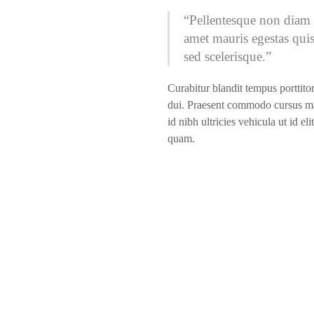
“Pellentesque non diam 
amet mauris egestas quis 
sed scelerisque.”
Curabitur blandit tempus porttitor
dui. Praesent commodo cursus mag
id nibh ultricies vehicula ut id eli
quam.
Why Choose Us?
O
Vestibulum id ligula porta felis euismod semper. Cras
P