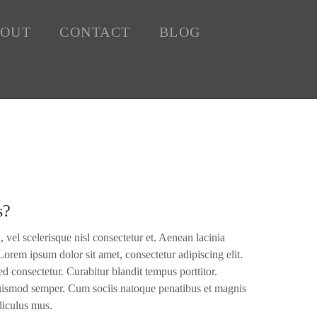
OUT
CONTACT
BLOG
s?
el scelerisque nisl consectetur et. Aenean lacinia
orem ipsum dolor sit amet, consectetur adipiscing elit.
 consectetur. Curabitur blandit tempus porttitor.
 euismod semper. Cum sociis natoque penatibus et magnis
idiculus mus.