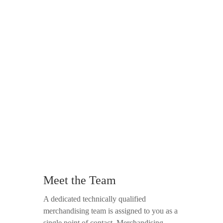
scelerisque nisl consectetur et. Nullam id
dolor id nibh ultricies vehicula ut id elit.
Cum sociis natoque.
Nikolas Brooten
SALES MANAGER
Praesent commodo cursus magna, vel
scelerisque nisl consectetur et. Nullam id
dolor id nibh ultricies vehicula ut id elit.
Cum sociis natoque.
Sammy Widerski
COMPUTER ENGINEER
Meet the Team
Praesent commodo cursus magna, vel
A dedicated technically qualified
scelerisque nisl consectetur et. Nullam id
merchandising team is assigned to you as a
dolor id nibh ultricies vehicula ut id elit.
single point of contact. Merchandising