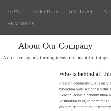
HOME
SERVICES
GALLERY
AB
FEATURES
About Our Company
A creative agency turning ideas into beautiful things
Who is behind all thi
Praesent commodo cursus magna, v
bibendum nulla sed consectetur. L
Aenean lacinia bibendum nulla sed
Vestibulum id ligula porta felis
dis parturient montes, nascetur r